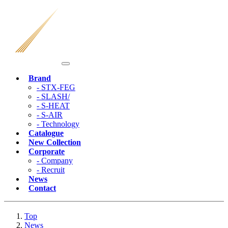
Brand
STX-FEG
SLASH/
S-HEAT
S-AIR
Technology
Catalogue
New Collection
Corporate
Company
Recruit
News
Contact
Top
News